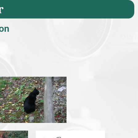
r
(Seite 4/7)
ion
pg
img_3410.jpg
pg
img_3419.jpg