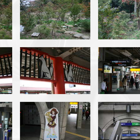
img_3425.jpg
img_3427.j
img_3433.jpg
img_3436.j