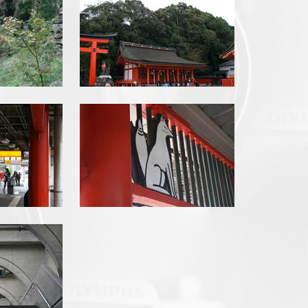
pg
img_3429.jpg
pg