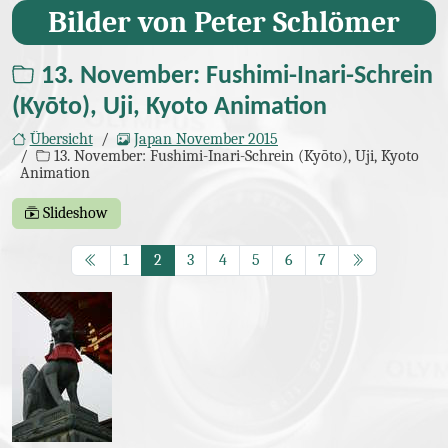
Bilder von Peter Schlömer
13. November: Fushimi-Inari-Schrein
(Seite 2/7)
(Kyōto), Uji, Kyoto Animation
Übersicht
Japan November 2015
13. November: Fushimi-Inari-Schrein (Kyōto), Uji, Kyoto
Animation
Slideshow
Bilder
Seite
Seite
(aktuelle Seite)
Seite
Seite
Seite
Seite
Seite
1
2
3
4
5
6
7
img_3293.jpg