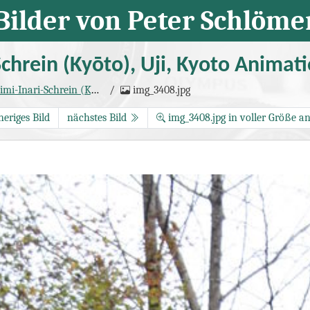
Bilder von Peter Schlöme
chrein (Kyōto), Uji, Kyoto Animat
ein (Kyōto), Uji, Kyoto Animation
img_3408.jpg
(Seite 4)
heriges Bild
nächstes Bild
img_3408.jpg in voller Größe a