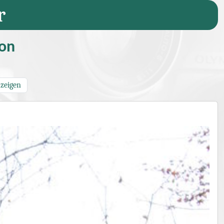
r
ion
nzeigen