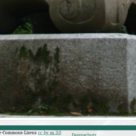
ve-Commons
-Lizenz
cc-by-sa 3.0
Datenschutz