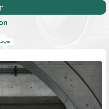
r
ion
nzeigen