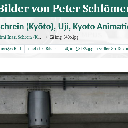
Bilder von Peter Schlöme
chrein (Kyōto), Uji, Kyoto Animat
ein (Kyōto), Uji, Kyoto Animation
img_3436.jpg
(Seite 4)
heriges Bild
nächstes Bild
img_3436.jpg in voller Größe a