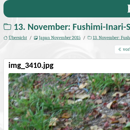
13. November: Fushimi-Inari-S
Übersicht
Japan November 2015
13. November: Fushimi-Inari-Schr
vor
img_3410.jpg