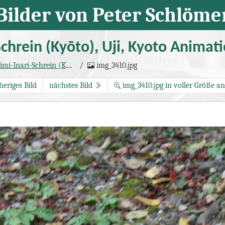
Bilder von Peter Schlöme
chrein (Kyōto), Uji, Kyoto Animat
ein (Kyōto), Uji, Kyoto Animation
img_3410.jpg
(Seite 4)
heriges Bild
nächstes Bild
img_3410.jpg in voller Größe a