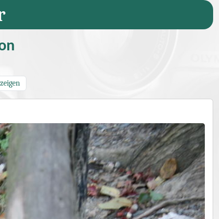
r
ion
nzeigen