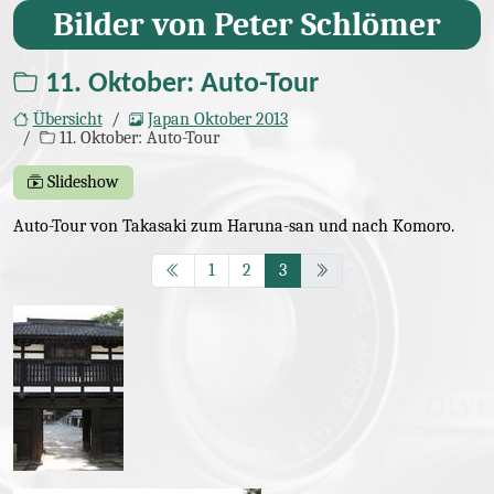
Bilder von Peter Schlömer
(Seite 3/3)
11. Oktober: Auto-Tour
Übersicht
Japan Oktober 2013
11. Oktober: Auto-Tour
Slideshow
Auto-Tour von Takasaki zum Haruna-san und nach Komoro.
Bilder
Seite
Seite
Seite
(aktuelle Seite)
1
2
3
IMG_6970.JPG