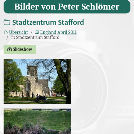
Bilder von Peter Schlömer
Stadtzentrum Stafford
Übersicht
England April 2011
Stadtzentrum Stafford
Slideshow
Bilder
IMG_1502.JPG
IMG_1503.JPG