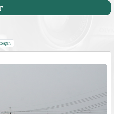
r
nzeigen