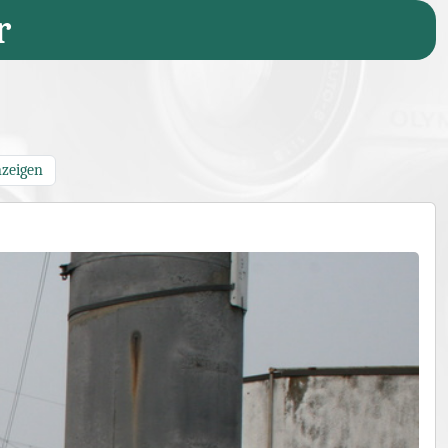
r
nzeigen