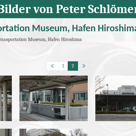
Bilder von Peter Schlöme
portation Museum, Hafen Hiroshim
 Transportation Museum, Hafen Hiroshima
Seite
Seite
(aktuelle Seite)
1
2
img_7714.jpg
img_7715.j
img_7721.jpg