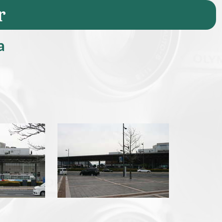
r
(Seite 2/2)
a
pg
img_7716.jpg