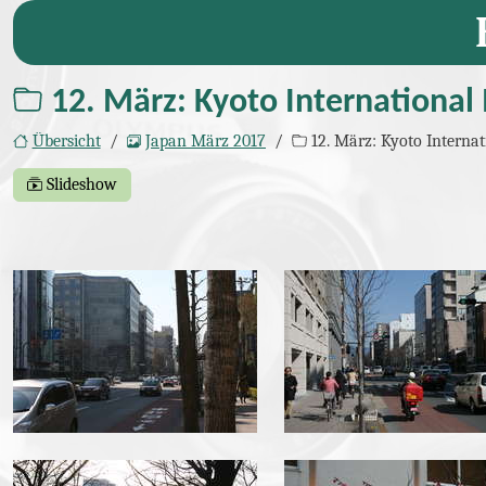
12. März: Kyoto Internation
Übersicht
Japan März 2017
12. März: Kyoto Intern
Slideshow
Bilder
img_6538.jpg
img_6539.jpg
img_6550.jpg
img_6553.jpg