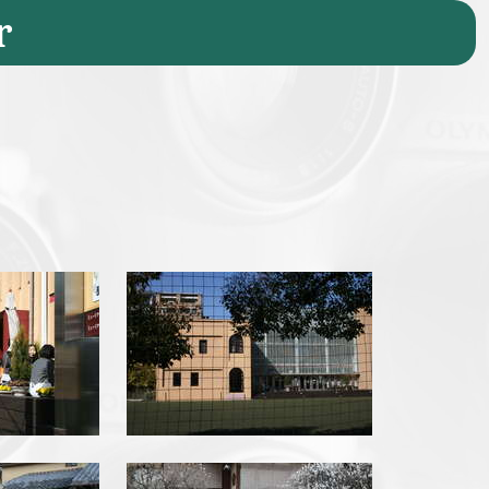
r
pg
img_6544.jpg
pg
img_6558.jpg