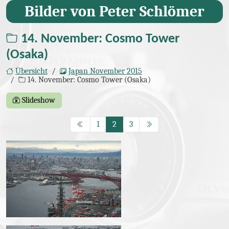
Bilder von Peter Schlömer
14. November: Cosmo Tower
(Seite 2/3)
(Osaka)
Übersicht
Japan November 2015
14. November: Cosmo Tower (Osaka)
Slideshow
Bilder
Seite
Seite
(aktuelle Seite)
Seite
1
2
3
img_3582.jpg